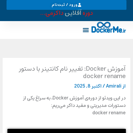
رش
ورود / ثبت‌نام
ه
دوره
آفلاین
داکرمی...
حتوا
خدمات دواپس
بوتکمپ دواپس
لقمه های تکنولوژی
آموزش Docker: تغییر نام کانتینر با دستور
docker rename
از
Amirali
/
اکتبر 8, 2025
در این ویدئو از دوره‌ی آموزش Docker، به سراغ یکی از
دستورات مدیریتی و مفید داکر می‌ریم:
docker rename