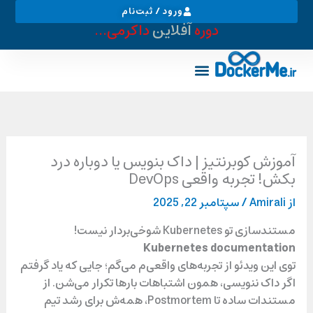
رش
ورود / ثبت‌نام
ه
دوره
آفلاین
داکرمی...
حتوا
خدمات دواپس
بوتکمپ دواپس
لقمه های تکنولوژی
آموزش کوبرنتیز | داک بنویس یا دوباره درد
بکش! تجربه واقعی DevOps
از
Amirali
/
سپتامبر 22, 2025
مستندسازی تو Kubernetes شوخی‌بردار نیست!
Kubernetes documentation
توی این ویدئو از تجربه‌های واقعی‌م می‌گم؛ جایی که یاد گرفتم
اگر داک ننویسی، همون اشتباهات بارها تکرار می‌شن. از
مستندات ساده تا Postmortem، همه‌ش برای رشد تیم