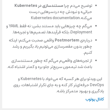
و
توضیح می‌دم چرا
مستندسازی در Kubernetes
حیاتی‌ه و نبودش چه دردسرهایی درست
می‌کنه.Kubernetes documentation
ی
می‌گم چه چیزهایی باید مستند بشن: نه فقط YAML و
Deployment، بلکه فرآیندها، تصمیم‌ها و تجربه‌ها.
درباره‌ی
Postmortem
واقعی صحبت می‌کنم؛ اینکه
د
چطور بدون مقصرسازی می‌تونیم یاد بگیریم و رشد
کنیم.
از تجربه‌های واقعی‌م می‌گم که چطور مستندسازی
ی
باعث شد تیممون سریع‌تر جلو بره و کمتر اشتباه کنه.
این ویدئو برای هر کسیه که می‌خواد با Kubernetes و
و
DevOps حرفه‌ای‌تر کار کنه و به جای تکرار اشتباهات، روی
یادگیری و بهبود متمرکز باشه.
کانال یوتوب