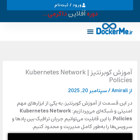
رش
ورود / ثبت‌نام
ه
دوره
آفلاین
داکرمی...
حتوا
خدمات دواپس
بوتکمپ دواپس
لقمه های تکنولوژی
آموزش کوبرنتیز | Kubernetes Network
Policies
از
Amirali
/
سپتامبر 20, 2025
در این قسمت از آموزش کوبرنتیز، به یکی از ابزارهای مهم
امنیتی و شبکه‌ای می‌پردازیم:
Kubernetes Network
Policies
. با این قابلیت می‌توانیم جریان ترافیک بین پادها و
سرویس‌ها را به‌طور کامل مدیریت و محدود کنیم.