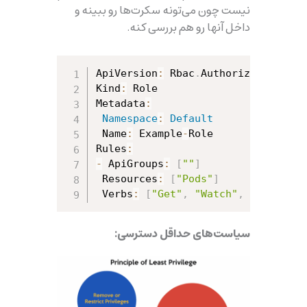
نیست چون می‌تونه سکرت‌ها رو ببینه و
داخل آنها رو هم بررسی کنه.
ApiVersion
:
 Rbac
.
Authorization
.
K8s
Kind
:
 Role

Metadata
:
Namespace
:
Default
 Name
:
 Example
-
Role

Rules
:
-
 ApiGroups
:
[
""
]
 Resources
:
[
"pods"
]
 Verbs
:
[
"get"
,
"watch"
,
"list"
]
سیاست‌های حداقل دسترسی: