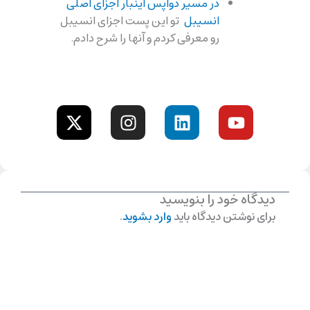
در مسیر دواپس اینبار اجزای اصلی
انسیبل
تو این پست اجزای انسیبل
رو معرفی کردم و آنها را شرح دادم.
X
I
L
Y
-
n
i
o
t
s
n
u
w
t
k
t
i
a
e
u
t
g
d
b
t
r
i
e
دیدگاه‌ خود را بنویسید
e
a
n
برای نوشتن دیدگاه باید
وارد بشوید
.
r
m