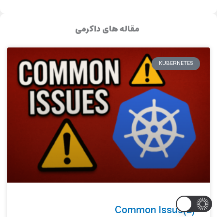
مقاله های داکرمی
KUBERNETES
Common Issus(2)